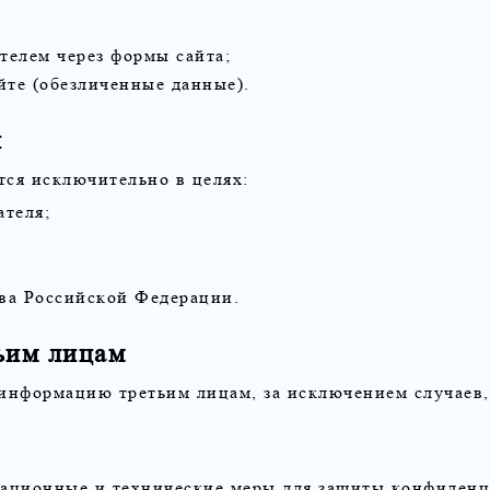
телем через формы сайта;
йте (обезличенные данные).
и
ся исключительно в целях:
ателя;
ва Российской Федерации.
ьим лицам
информацию третьим лицам, за исключением случаев,
зационные и технические меры для защиты конфиден