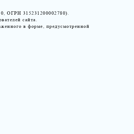
10, ОГРН 315231200002780).
ователей сайта.
раженного в форме, предусмотренной