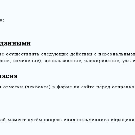
а;
 данными
ве осуществлять следующие действия с персональными
ение, изменение), использование, блокирование, удал
ласия
 отметки (чекбокса) в форме на сайте перед отправко
бой момент путём направления письменного обращени