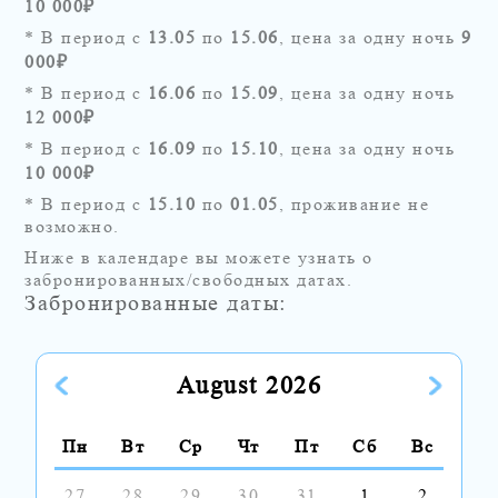
10 000
₽
* В период с
13.05
по
15.06
, цена за одну ночь
9
000
₽
* В период с
16.06
по
15.09
, цена за одну ночь
12 000
₽
* В период с
16.09
по
15.10
, цена за одну ночь
10 000
₽
* В период с
15.10
по
01.05
, проживание не
возможно.
Ниже в календаре вы можете узнать о
забронированных/свободных датах.
Забронированные даты:
August 2026
Пн
Вт
Ср
Чт
Пт
Сб
Вс
27
28
29
30
31
1
2