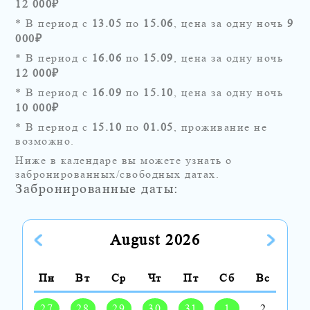
12 000
₽
* В период с
13.05
по
15.06
, цена за одну ночь
9
000
₽
* В период с
16.06
по
15.09
, цена за одну ночь
12 000
₽
* В период с
16.09
по
15.10
, цена за одну ночь
10 000
₽
* В период с
15.10
по
01.05
, проживание не
возможно.
Ниже в календаре вы можете узнать о
забронированных/свободных датах.
Забронированные даты:
August 2026
Пн
Вт
Ср
Чт
Пт
Сб
Вс
27
28
29
30
31
1
2